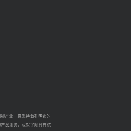
门锁产业一直秉持着孔明锁的
的产品服务，成就了颇具有核