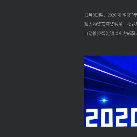
12月8日晚，2020“孔
和人物奖项获奖名单。
樱花
自动推拉智能锁以实力斩获2