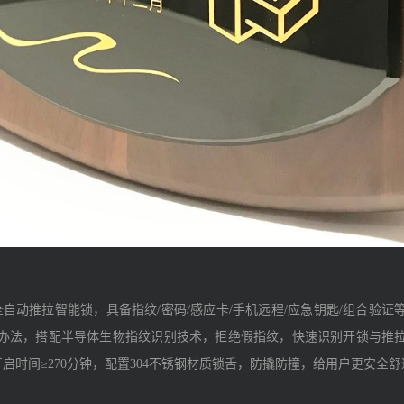
全自动推拉智能锁，具备指纹/密码/感应卡/手机远程/应急钥匙/组合验
办法，搭配半导体生物指纹识别技术，拒绝假指纹，快速识别开锁与推
启时间≥270分钟，配置304不锈钢材质锁舌，防撬防撞，给用户更安全