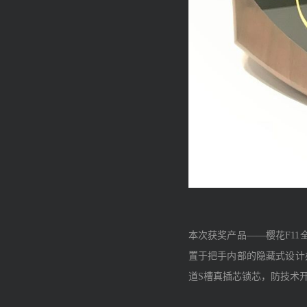
本次获奖产品——樱花F11
置于把手内部的隐藏式设计
道S槽真插芯锁芯，防技术开